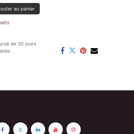
outer au panier
haits
ursé de 30 jours
ables