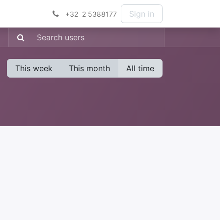
Sign in
+32 2 5388177
This week
This month
All time
: