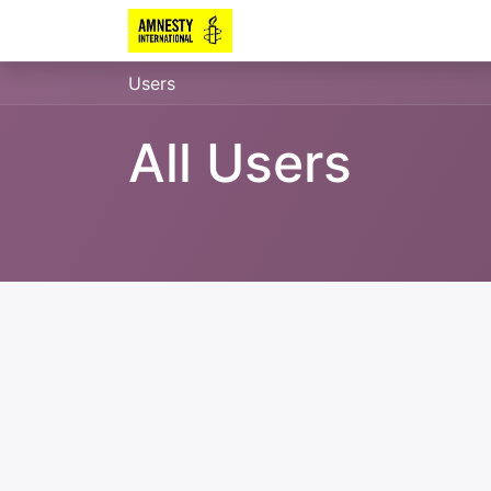
Users
All Users