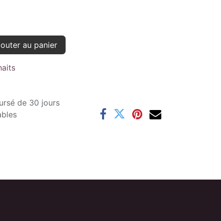
outer au panier
haits
ursé de 30 jours
ables