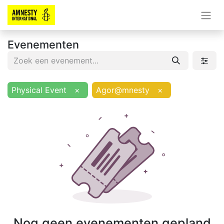
Evenementen
Physical Event
×
Agor@mnesty
×
Nog geen evenementen gepland