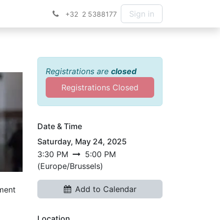
Sign in
+32 2 5388177
Registrations are
closed
Registrations Closed
Date & Time
Saturday, May 24, 2025
3:30 PM
5:00 PM
(
Europe/Brussels
)
Add to Calendar
ement
Location