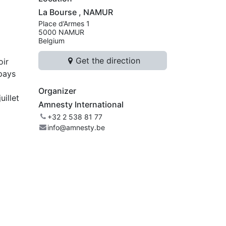
La Bourse , NAMUR
Place d’Armes 1
5000 NAMUR
Belgium
Get the direction
oir
 pays
Organizer
uillet
Amnesty International
+32 2 538 81 77
info@amnesty.be