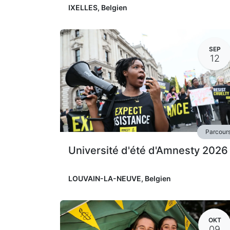
IXELLES
,
Belgien
SEP
12
Parcour
Université d'été d'Amnesty 2026
LOUVAIN-LA-NEUVE
,
Belgien
OKT
09