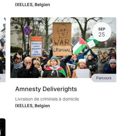
IXELLES
,
Belgien
SEP
25
s
Parcours
Amnesty Deliverights
Livraison de criminels à domicile
IXELLES
,
Belgien