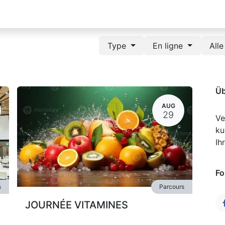
Type
En ligne
All
Üb
AUG
29
Ve
ku
Ih
Fo
s
Parcours
JOURNÉE VITAMINES