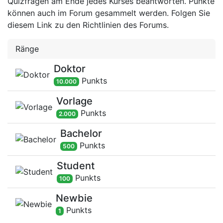
Quizfragen am Ende jedes Kurses beantworten. Punkte
können auch im Forum gesammelt werden. Folgen Sie
diesem Link zu den Richtlinien des Forums.
Ränge
Doktor
Punkt
s
10.000
Vorlage
Punkt
s
2.000
Bachelor
Punkt
s
500
Student
Punkt
s
100
Newbie
Punkt
s
1