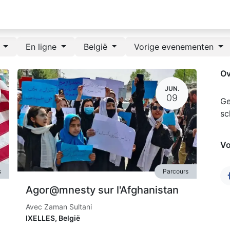
e
En ligne
België
Vorige evenementen
Ov
JUN.
09
Ge
sc
Vo
s
Parcours
Agor@mnesty sur l'Afghanistan
Avec Zaman Sultani
IXELLES
,
België