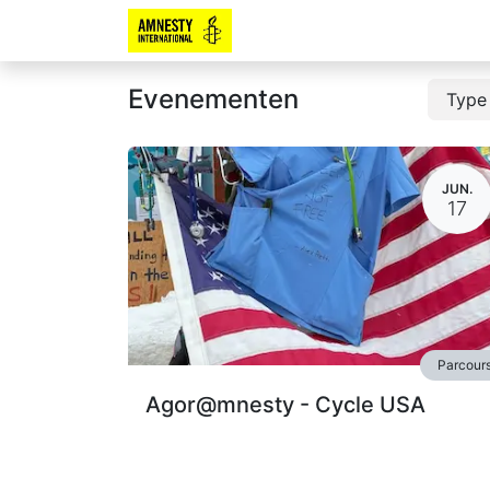
Evenementen
Typ
JUN.
17
Parcour
Agor@mnesty - Cycle USA