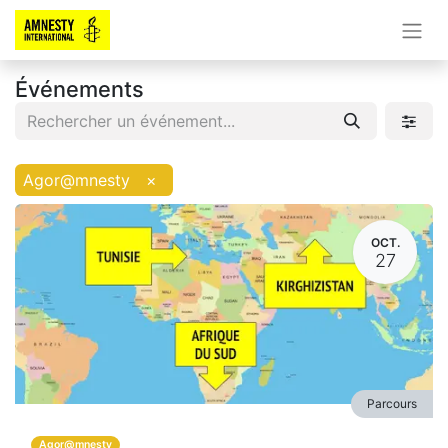
Événements
Agor@mnesty
×
OCT.
27
Parcours
Agor@mnesty