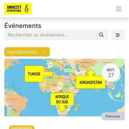
Événements
Agor@mnesty
×
OCT.
27
Parcours
Agor@mnesty