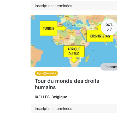
Inscriptions terminées
OCT.
27
Parcour
Agor@mnesty
Tour du monde des droits
humains
IXELLES
,
Belgique
Inscriptions terminées