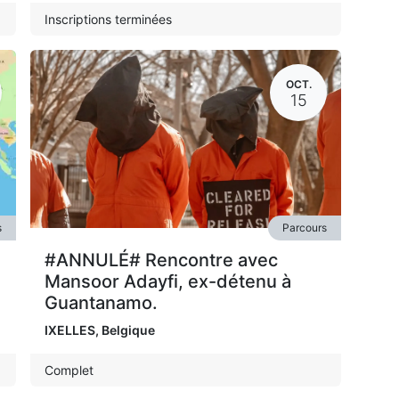
Inscriptions terminées
OCT.
15
s
Parcours
#ANNULÉ# Rencontre avec
Mansoor Adayfi, ex-détenu à
Guantanamo.
IXELLES
,
Belgique
Complet