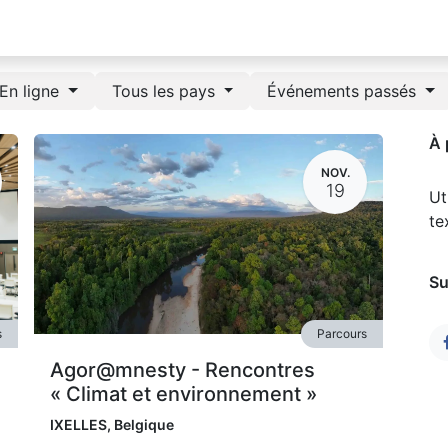
En ligne
Tous les pays
Événements passés
À 
NOV.
19
Ut
te
Su
s
Parcours
Agor@mnesty - Rencontres
« Climat et environnement »
IXELLES
,
Belgique