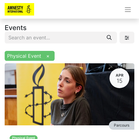
Events
Physical Event
×
APR
15
Parcours
Physical Event