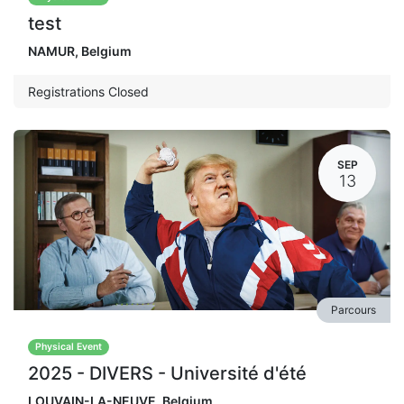
test
NAMUR
,
Belgium
Registrations Closed
SEP
13
Parcours
Physical Event
2025 - DIVERS - Université d'été
LOUVAIN-LA-NEUVE
,
Belgium